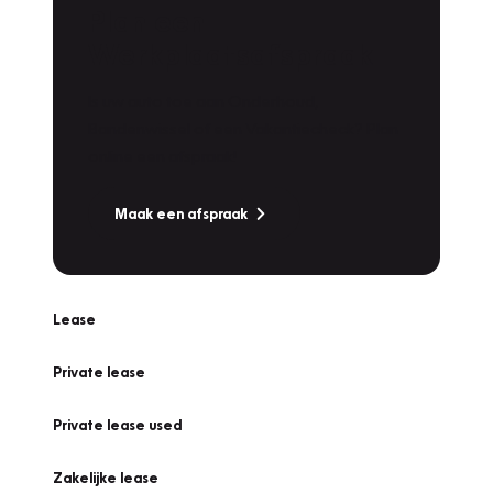
Plan een
Werkplaatsafspraak
Is uw auto toe aan Onderhoud,
Bandenwissel of een Vakantiecheck? Plan
online een afspraak!
Maak een afspraak
Lease
Private lease
Private lease used
Zakelijke lease