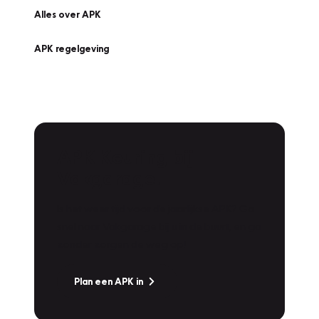
Alles over APK
APK regelgeving
APK Keuring bij
Vakgarage!
Is het weer tijd voor de jaarlijkse APK? Ga
snel naar Vakgarage bij u in de buurt, en ga
zonder zorgen de weg op!
Plan een APK in