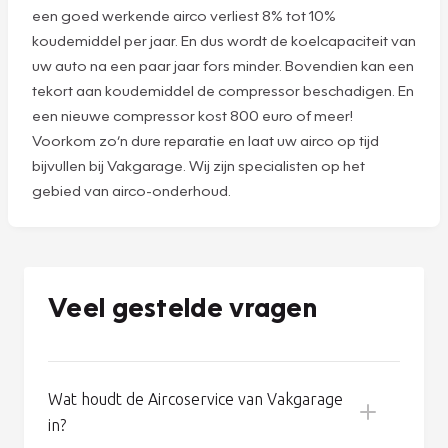
regelmatig controleren door Vakgarage. Dankzij onze
aircoservice werkt uw airco optimaal in elk seizoen,
zodat u altijd geniet van een heerlijk klimaat in uw auto.
Goed airco-onderhoud voorkomt problemen. Aan een
goed werkende airco raakt u zo gewend. En dan kunt u al
gauw denken dat het systeem helemaal geen
onderhoud nodig heeft. Maar niets is minder waar: zelfs
een goed werkende airco verliest 8% tot 10%
koudemiddel per jaar. En dus wordt de koelcapaciteit van
uw auto na een paar jaar fors minder. Bovendien kan een
tekort aan koudemiddel de compressor beschadigen. En
een nieuwe compressor kost 800 euro of meer!
Voorkom zo’n dure reparatie en laat uw airco op tijd
bijvullen bij Vakgarage. Wij zijn specialisten op het
gebied van airco-onderhoud.