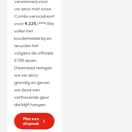
Servicebeurt
r1234yf
Ervaar de ultieme
verwennerij voor
uw airco met onze
Combi-servicebeurt
voor
€ 225,-***
! We
vullen het
koudemiddel bij en
recyclen het
volgens de officiële
STEK-eisen.
Daarnaast reinigen