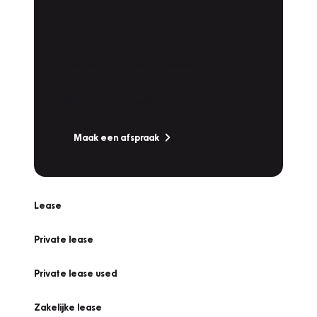
Plan een
Werkplaatsafspraak
Is uw auto toe aan Onderhoud,
Bandenwissel of een Vakantiecheck? Plan
online een afspraak!
Maak een afspraak
Lease
Private lease
Private lease used
Zakelijke lease