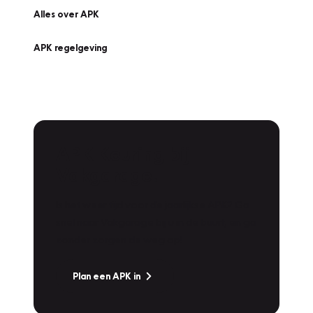
Alles over APK
APK regelgeving
APK Keuring bij
Vakgarage!
Is het weer tijd voor de jaarlijkse APK? Ga
snel naar Vakgarage bij u in de buurt, en ga
zonder zorgen de weg op!
Plan een APK in