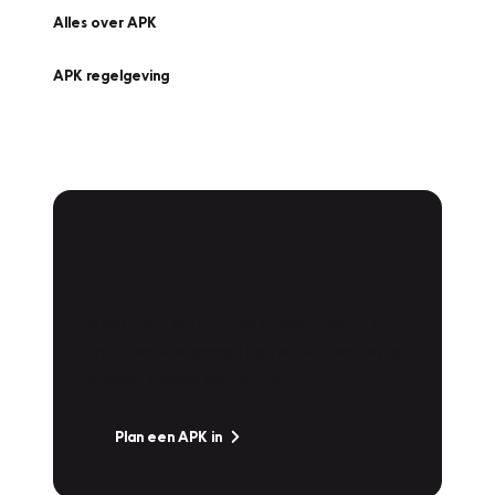
Alles over APK
APK regelgeving
APK Keuring bij
Vakgarage!
Is het weer tijd voor de jaarlijkse APK? Ga
snel naar Vakgarage bij u in de buurt, en ga
zonder zorgen de weg op!
Plan een APK in