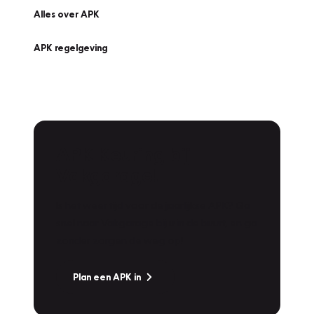
Alles over APK
APK regelgeving
APK Keuring bij
Vakgarage!
Is het weer tijd voor de jaarlijkse APK? Ga
snel naar Vakgarage bij u in de buurt, en ga
zonder zorgen de weg op!
Plan een APK in