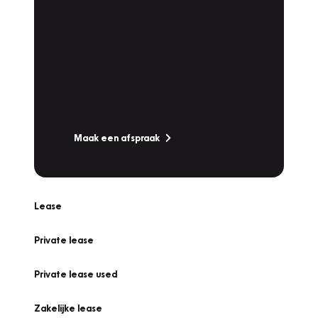
Plan een
Werkplaatsafspraak
Is uw auto toe aan Onderhoud,
Bandenwissel of een Vakantiecheck? Plan
online een afspraak!
Maak een afspraak
Lease
Private lease
Private lease used
Zakelijke lease