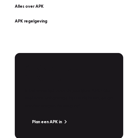
Alles over APK
APK regelgeving
APK Keuring bij
Vakgarage!
Is het weer tijd voor de jaarlijkse APK? Ga
snel naar Vakgarage bij u in de buurt, en ga
zonder zorgen de weg op!
Plan een APK in