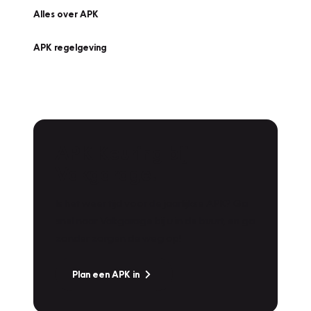
Alles over APK
APK regelgeving
APK Keuring bij
Vakgarage!
Is het weer tijd voor de jaarlijkse APK? Ga
snel naar Vakgarage bij u in de buurt, en ga
zonder zorgen de weg op!
Plan een APK in