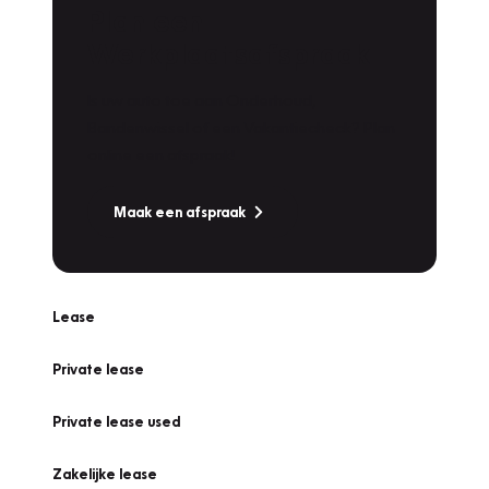
Plan een
Werkplaatsafspraak
Is uw auto toe aan Onderhoud,
Bandenwissel of een Vakantiecheck? Plan
online een afspraak!
Maak een afspraak
Lease
Private lease
Private lease used
Zakelijke lease