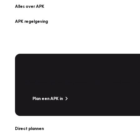
Alles over APK
APK regelgeving
APK Keuring bij Vakgarage!
Is het weer tijd voor de jaarlijkse APK? Ga snel naar V
Plan een APK in
Direct plannen