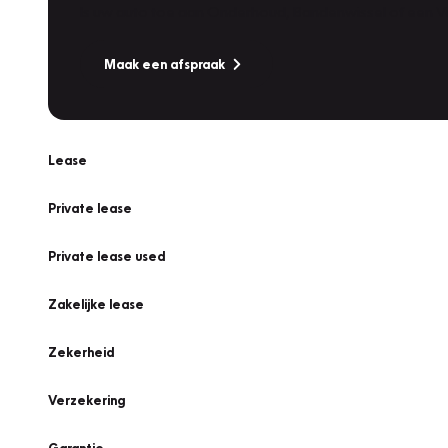
Is uw auto toe aan Onderhoud, Bandenwissel of een Va
Maak een afspraak
Lease
Private lease
Private lease used
Zakelijke lease
Zekerheid
Verzekering